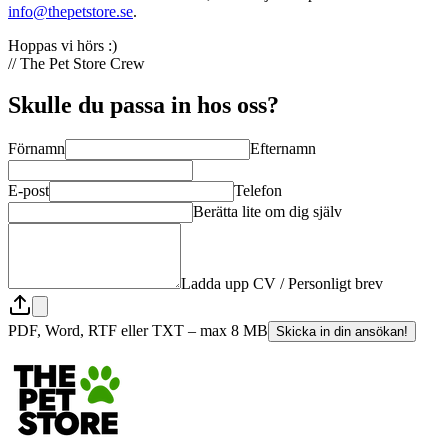
info@thepetstore.se
.
Hoppas vi hörs :)
// The Pet Store Crew
Skulle du passa in hos oss?
Förnamn
Efternamn
E-post
Telefon
Berätta lite om dig själv
Ladda upp CV / Personligt brev
PDF, Word, RTF eller TXT – max 8 MB
Skicka in din ansökan!