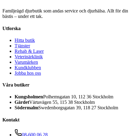
Familjeägd djurbutik som andas service och djurhälsa. Allt för din
bästis – under ett tak.
Utforska
Hitta butik
Tjänster
Rehab & Laser
Veterinärklinik
Varumärken
Kundklubben
Jobba hos oss
Våra butiker
Kungsholmen
Polhemsgatan 10, 112 36 Stockholm
Gärdet
Värtavägen 55, 115 38 Stockholm
Södermalm
Swedenborgsgatan 39, 118 27 Stockholm
Kontakt
08-600 06 28