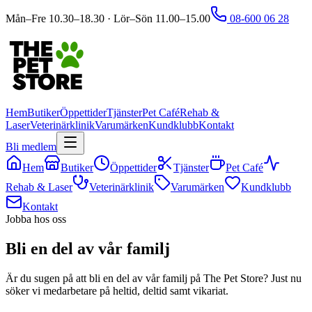
Mån–Fre 10.30–18.30 · Lör–Sön 11.00–15.00
08-600 06 28
Hem
Butiker
Öppettider
Tjänster
Pet Café
Rehab &
Laser
Veterinärklinik
Varumärken
Kundklubb
Kontakt
Bli medlem
Hem
Butiker
Öppettider
Tjänster
Pet Café
Rehab & Laser
Veterinärklinik
Varumärken
Kundklubb
Kontakt
Jobba hos oss
Bli en del av vår familj
Är du sugen på att bli en del av vår familj på The Pet Store? Just nu
söker vi medarbetare på heltid, deltid samt vikariat.