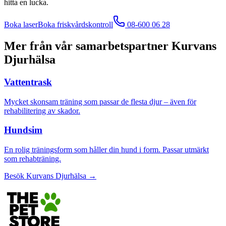
hitta en lucka.
Boka laser
Boka friskvårdskontroll
08-600 06 28
Mer från vår samarbetspartner Kurvans
Djurhälsa
Vattentrask
Mycket skonsam träning som passar de flesta djur – även för
rehabilitering av skador.
Hundsim
En rolig träningsform som håller din hund i form. Passar utmärkt
som rehabträning.
Besök Kurvans Djurhälsa →