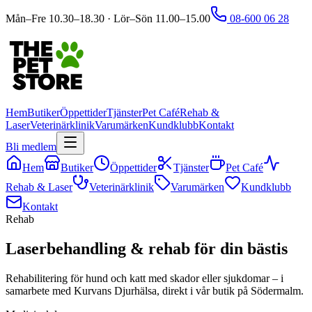
Mån–Fre 10.30–18.30 · Lör–Sön 11.00–15.00
08-600 06 28
Hem
Butiker
Öppettider
Tjänster
Pet Café
Rehab &
Laser
Veterinärklinik
Varumärken
Kundklubb
Kontakt
Bli medlem
Hem
Butiker
Öppettider
Tjänster
Pet Café
Rehab & Laser
Veterinärklinik
Varumärken
Kundklubb
Kontakt
Rehab
Laserbehandling & rehab för din bästis
Rehabilitering för hund och katt med skador eller sjukdomar – i
samarbete med Kurvans Djurhälsa, direkt i vår butik på Södermalm.